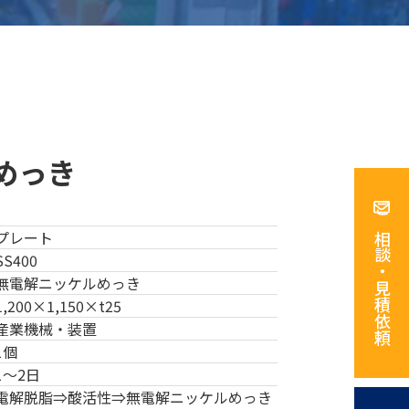
めっき
ご相談・見積依頼
プレート
SS400
無電解ニッケルめっき
1,200×1,150×t25
産業機械・装置
1個
1～2日
電解脱脂⇒酸活性⇒無電解ニッケルめっき