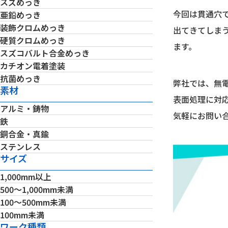
スズめっき
今回は貫通穴
亜鉛めっき
装飾クロムめっき
出てきてしま
硬質クロムめっき
ます。
スズコバルト合金めっき
カチオン電着塗装
抗菌めっき
弊社では、無
素材
表面処理に対応
アルミ・鋳物
気軽にお問い
鉄
銅合金・真鍮
ステンレス
サイズ
1,000mm以上
500～1,000mm未満
100～500mm未満
100mm未満
ワーク種類