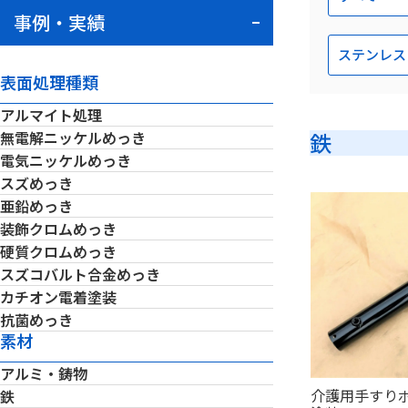
事例・実績
ステンレス
表面処理種類
アルマイト処理
鉄
無電解ニッケルめっき
電気ニッケルめっき
スズめっき
亜鉛めっき
装飾クロムめっき
硬質クロムめっき
スズコバルト合金めっき
カチオン電着塗装
抗菌めっき
素材
アルミ・鋳物
介護用手すり
鉄