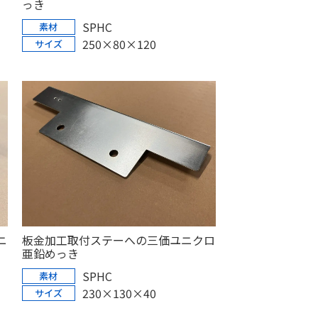
っき
SPHC
素材
250×80×120
サイズ
ニ
板金加工取付ステーへの三価ユニクロ
亜鉛めっき
SPHC
素材
230×130×40
サイズ