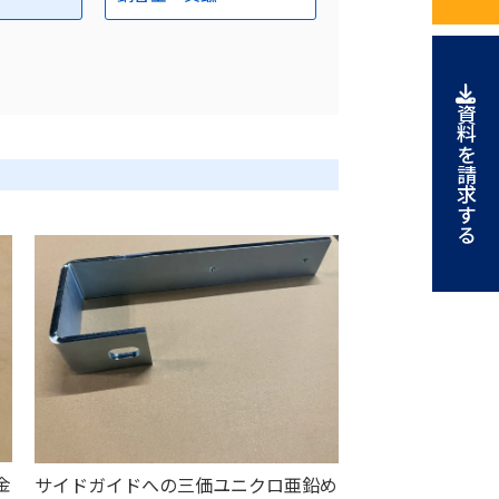
資料を請求する
金
サイドガイドへの三価ユニクロ亜鉛め