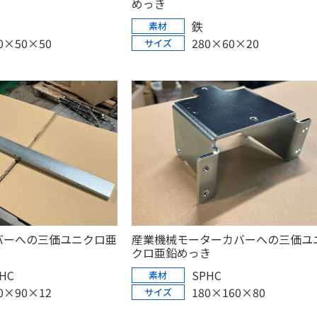
めっき
鉄
素材
0×50×50
280×60×20
サイズ
産業機械モーターカバーへの三価ユ
バーへの三価ユニクロ亜
クロ亜鉛めっき
SPHC
HC
素材
0×90×12
180×160×80
サイズ