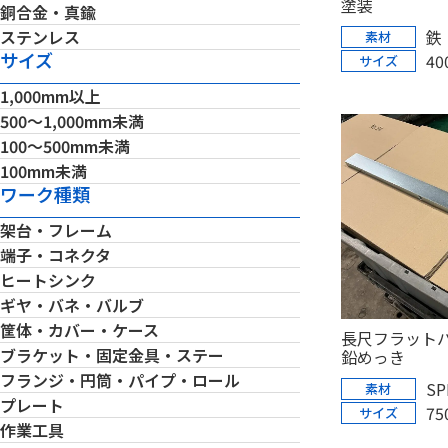
塗装
銅合金・真鍮
ステンレス
鉄
素材
サイズ
40
サイズ
1,000mm以上
500～1,000mm未満
100～500mm未満
100mm未満
ワーク種類
架台・フレーム
端子・コネクタ
ヒートシンク
ギヤ・バネ・バルブ
筐体・カバー・ケース
長尺フラット
ブラケット・固定金具・ステー
鉛めっき
フランジ・円筒・パイプ・ロール
SP
素材
プレート
75
サイズ
作業工具