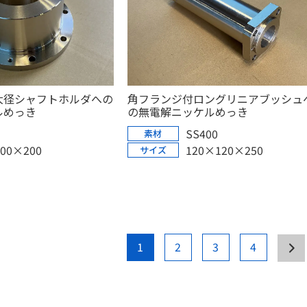
大径シャフトホルダへの
角フランジ付ロングリニアブッシュ
ルめっき
の無電解ニッケルめっき
SS400
素材
00×200
120×120×250
サイズ
1
2
3
4