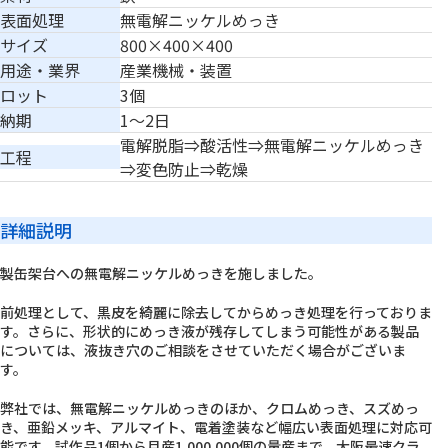
表面処理
無電解ニッケルめっき
サイズ
800×400×400
用途・業界
産業機械・装置
ロット
3個
納期
1～2日
電解脱脂⇒酸活性⇒無電解ニッケルめっき
工程
⇒変色防止⇒乾燥
詳細説明
製缶架台への無電解ニッケルめっきを施しました。
前処理として、黒皮を綺麗に除去してからめっき処理を行っておりま
す。さらに、形状的にめっき液が残存してしまう可能性がある製品
については、液抜き穴のご相談をさせていただく場合がございま
す。
弊社では、無電解ニッケルめっきのほか、クロムめっき、スズめっ
き、亜鉛メッキ、アルマイト、電着塗装など幅広い表面処理に対応可
能です。試作品1個から月産1,000,000個の量産まで、大阪最速クラ